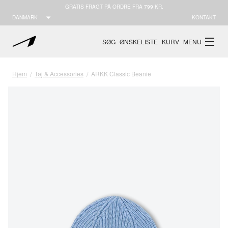
GRATIS FRAGT PÅ ORDRE FRA 799 KR.
DANMARK
KONTAKT
SØG
ØNSKELISTE
KURV
MENU
Hjem
Tøj & Accessories
ARKK Classic Beanie
/
/