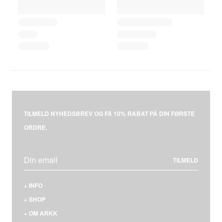
TILMELD NYHEDSBREV OG FÅ 10% RABAT PÅ DIN FØRSTE
ORDRE.
TILMELD
+
INFO
KONTAKT
+
SHOP
LEVERING & BETALING
MÆND
+
OM ARKK
RETURNERING