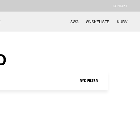
KONTAKT
E
SØG
ØNSKELISTE
KURV
D
RYD FILTER
W40
W41
W42
36
37
38
39
40
APAZE HIGHTOP
WASTE ZERO
DURATEK
STORMRYDR
NOVAKLAS