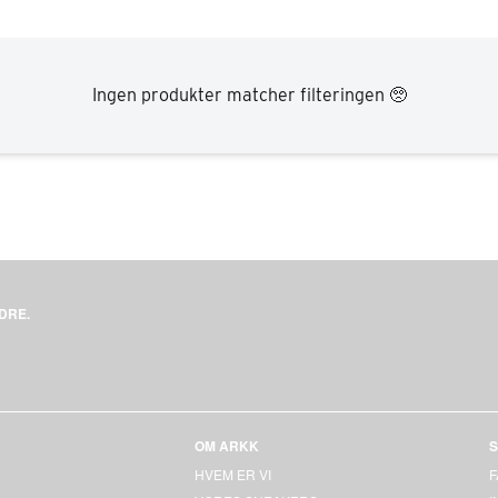
44
44
45
45
Ingen produkter matcher filteringen 🥺
46
46
Select location
47
47
Select country
DRE.
OM ARKK
S
HVEM ER VI