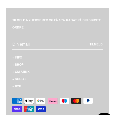
Select country
TILMELD NYHEDSBREV OG FÅ 10% RABAT PÅ DIN FØRSTE
ORDRE.
TILMELD
+
INFO
KONTAKT
+
SHOP
LEVERING & BETALING
MÆND
+
OM ARKK
RETURNERING
KVINDER
HVEM ER VI
+
SOCIAL
REKLAMATION
NYHEDER
VORES SNEAKERS
FACEBOOK
+
B2B
FAQS
STØRRELSESGUIDE
MATERIALER & SÅLER
INSTAGRAM
LOGIN
HANDELSBETINGELSER
PRESSE
PINTEREST
IMAGE BANK
PERSONDATAPOLITIK
KARRIERE
YOUTUBE
COOKIEPOLITIK
VIMEO
ANIMAL WELFARE POLICY