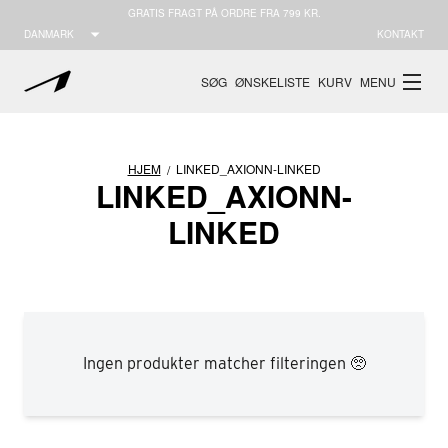
GRATIS FRAGT PÅ ORDRE FRA 799 KR.
DANMARK
KONTAKT
SØG
ØNSKELISTE
KURV
MENU
HJEM
LINKED_AXIONN-LINKED
/
LINKED_AXIONN-
LINKED
VER
OSERRA
ESSENCE
RAVEN-X
CITY-FREE
APAZE 
5
M46
M47
W36
W37
W38
W39
W4
Vegansk
Ingen produkter matcher filteringen 🥺
Læder
Select location