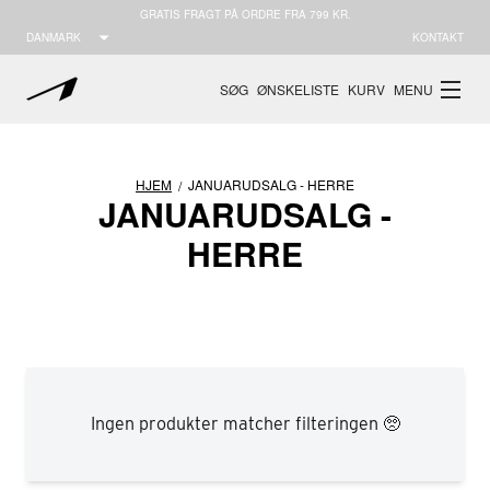
GRATIS FRAGT PÅ ORDRE FRA 799 KR.
DANMARK
KONTAKT
SØG
ØNSKELISTE
KURV
MENU
HJEM
JANUARUDSALG - HERRE
/
JANUARUDSALG -
HERRE
VER
OSERRA
ESSENCE
RAVEN-X
CITY-FREE
APAZE 
5
M46
M47
W36
W37
W38
W39
W4
Vegansk
Læder
Ingen produkter matcher filteringen 🥺
Select location