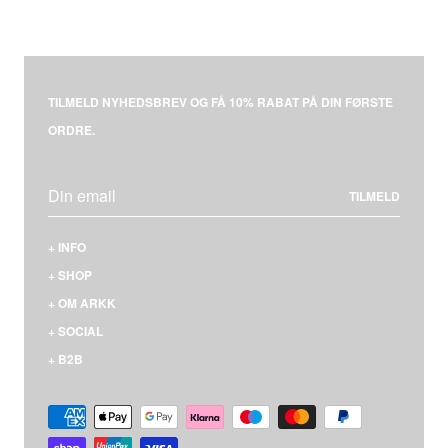
Select country
TILMELD NYHEDSBREV OG FÅ 10% RABAT PÅ DIN FØRSTE
ORDRE.
TILMELD
+
INFO
KONTAKT
+
SHOP
LEVERING & BETALING
MÆND
+
OM ARKK
RETURNERING
KVINDER
HVEM ER VI
+
SOCIAL
REKLAMATION
NYHEDER
VORES SNEAKERS
FACEBOOK
+
B2B
FAQS
STØRRELSESGUIDE
MATERIALER & SÅLER
INSTAGRAM
LOGIN
HANDELSBETINGELSER
PRESSE
PINTEREST
IMAGE BANK
PERSONDATAPOLITIK
KARRIERE
YOUTUBE
COOKIEPOLITIK