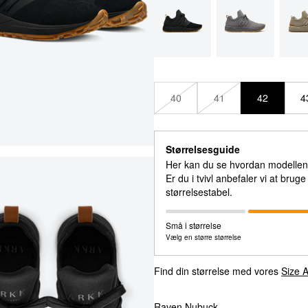
44
44
45
45
46
46
40
41
42
4
47
47
Størrelsesguide
Her kan du se hvordan modellen e
Er du i tvivl anbefaler vi at brug
størrelsestabel.
Små i størrelse
Vælg en større størrelse
Find din størrelse med vores
Size A
Raven Nubuck