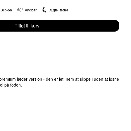
Slip-on
Åndbar
Ægte læder
Tilføj til kurv
remium læder version - den er let, nem at slippe i uden at løsne
l på foden.
n