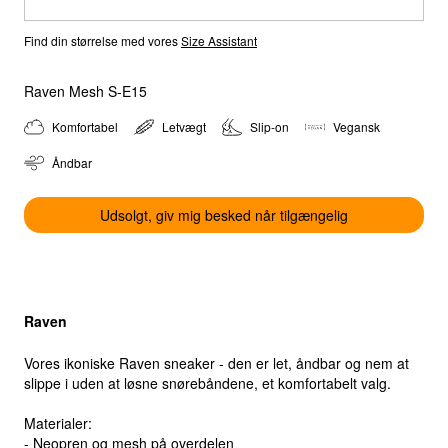
Find din størrelse med vores
Size Assistant
Raven Mesh S-E15
Select location
Komfortabel
Letvægt
Slip-on
Vegansk
Select country
Åndbar
Udsolgt, giv mig besked når tilgængelig
Raven
Vores ikoniske Raven sneaker - den er let, åndbar og nem at
slippe i uden at løsne snørebåndene, et komfortabelt valg.
Materialer:
- Neopren og mesh på overdelen