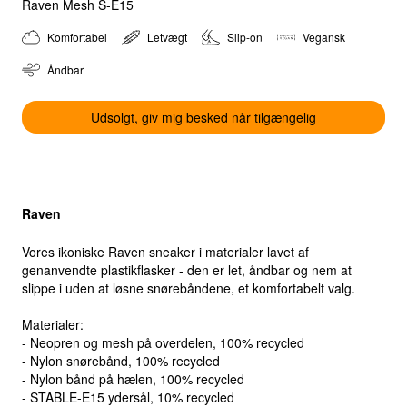
Raven Mesh S-E15
Komfortabel
Letvægt
Slip-on
Vegansk
Åndbar
Select location
Select country
Udsolgt, giv mig besked når tilgængelig
Raven
Vores ikoniske Raven sneaker i materialer lavet af
genanvendte plastikflasker - den er let, åndbar og nem at
slippe i uden at løsne snørebåndene, et komfortabelt valg.
Materialer:
- Neopren og mesh på overdelen, 100% recycled
- Nylon snørebånd, 100% recycled
- Nylon bånd på hælen, 100% recycled
- STABLE-E15 ydersål, 10% recycled