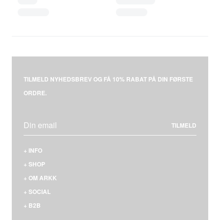
TILMELD NYHEDSBREV OG FÅ 10% RABAT PÅ DIN FØRSTE
ORDRE.
TILMELD
+
INFO
KONTAKT
+
SHOP
LEVERING & BETALING
MÆND
+
OM ARKK
RETURNERING
KVINDER
HVEM ER VI
+
SOCIAL
REKLAMATION
NYHEDER
VORES SNEAKERS
FACEBOOK
+
B2B
FAQS
STØRRELSESGUIDE
MATERIALER & SÅLER
INSTAGRAM
LOGIN