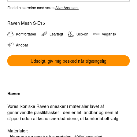
Select location
Find din størrelse med vores
Size Assistant
Select country
Raven Mesh S-E15
Komfortabel
Letvægt
Slip-on
Vegansk
Åndbar
Udsolgt, giv mig besked når tilgængelig
Raven
Vores ikoniske Raven sneaker i materialer lavet af
genanvendte plastikflasker - den er let, åndbar og nem at
slippe i uden at løsne snørebåndene, et komfortabelt valg.
Materialer:
- Neopren og mesh på overdelen, 100% recycled