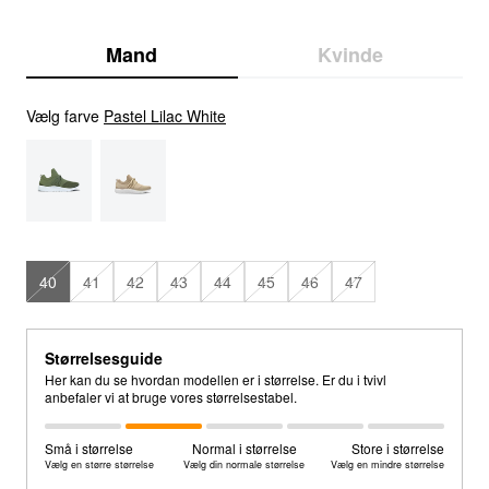
Mand
Kvinde
Vælg farve
Pastel Lilac White
40
41
42
43
44
45
46
47
Størrelsesguide
Her kan du se hvordan modellen er i størrelse. Er du i tvivl
anbefaler vi at bruge vores størrelsestabel.
Små i størrelse
Normal i størrelse
Store i størrelse
Vælg en større størrelse
Vælg din normale størrelse
Vælg en mindre størrelse