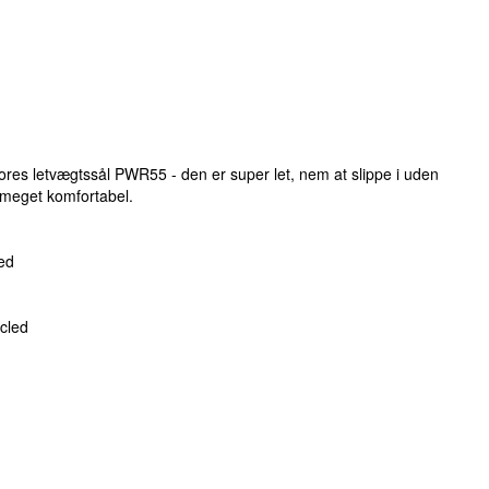
res letvægtssål PWR55 - den er super let, nem at slippe i uden
meget komfortabel.
ed
cled
n