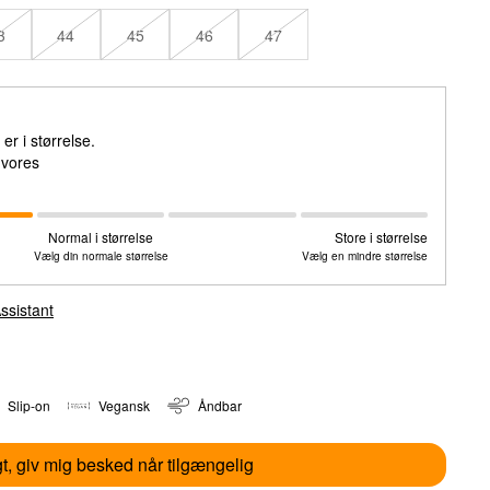
3
44
45
46
47
r i størrelse.
e vores
Normal i størrelse
Store i størrelse
Vælg din normale størrelse
Vælg en mindre størrelse
ssistant
Slip-on
Vegansk
Åndbar
t, giv mig besked når tilgængelig