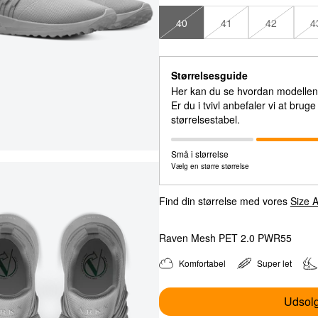
40
41
42
4
44
44
45
45
Størrelsesguide
46
46
Her kan du se hvordan modellen e
47
47
Er du i tvivl anbefaler vi at brug
størrelsestabel.
Små i størrelse
Vælg en større størrelse
Find din størrelse med vores
Size A
Raven Mesh PET 2.0 PWR55
Komfortabel
Super let
Udsolg