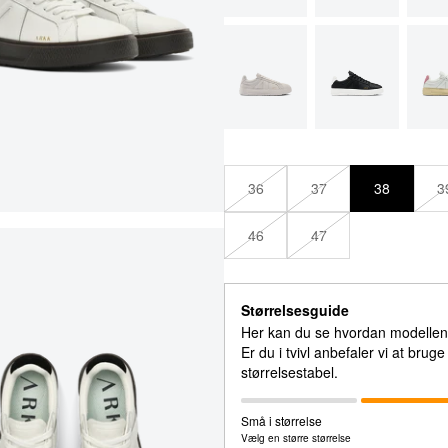
44
44
45
45
46
46
47
47
36
37
38
3
46
47
Størrelsesguide
Her kan du se hvordan modellen e
Er du i tvivl anbefaler vi at brug
størrelsestabel.
Små i størrelse
Vælg en større størrelse