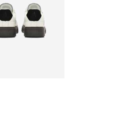
Select location
Select country