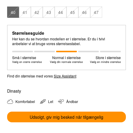
40
41
42
43
44
45
46
47
Størrelsesguide
Her kan du se hvordan modellen er i størrelse. Er du i tvivl
anbefaler vi at bruge vores størrelsestabel.
Små i størrelse
Normal i størrelse
Store i størrelse
Vælg en større størrelse
Vælg din normale størrelse
Vælg en mindre størrelse
Find din størrelse med vores
Size Assistant
Dinasty
Select location
Komfortabel
Let
Åndbar
Select country
Udsolgt, giv mig besked når tilgængelig