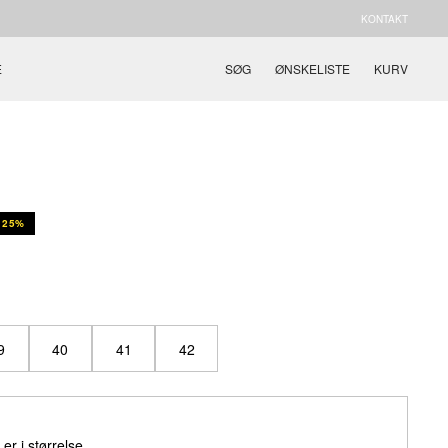
KONTAKT
E
SØG
ØNSKELISTE
KURV
25%
9
40
41
42
r i størrelse.