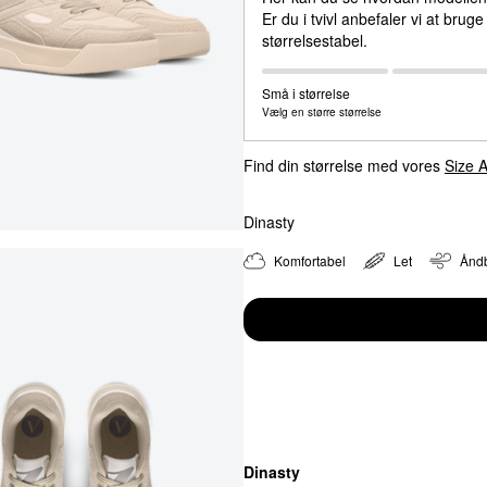
Er du i tvivl anbefaler vi at brug
44
44
størrelsestabel.
45
45
Små i størrelse
Vælg en større størrelse
46
46
47
47
Find din størrelse med vores
Size A
Dinasty
Komfortabel
Let
Ånd
Dinasty