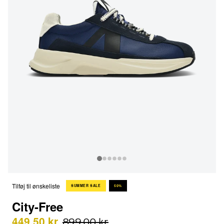
Tilføj til ønskeliste
SUMMER SALE
50%
City-Free
449,50 kr
899,00 kr