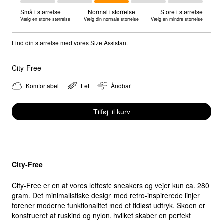
Små i størrelse
Normal i størrelse
Store i størrelse
Vælg en større størrelse
Vælg din normale størrelse
Vælg en mindre størrelse
Select location
Select country
Find din størrelse med vores
Size Assistant
City-Free
Komfortabel
Let
Åndbar
Tilføj til kurv
City-Free
City-Free er en af vores letteste sneakers og vejer kun ca. 280
gram. Det minimalistiske design med retro-inspirerede linjer
forener moderne funktionalitet med et tidløst udtryk. Skoen er
konstrueret af ruskind og nylon, hvilket skaber en perfekt