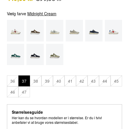
Vælg farve
Midnight Cream
36
37
38
39
40
41
42
43
44
45
46
47
Størrelsesguide
Her kan du se hvordan modellen er i størrelse. Er du i tvivl
anbefaler vi at bruge vores størrelsestabel.