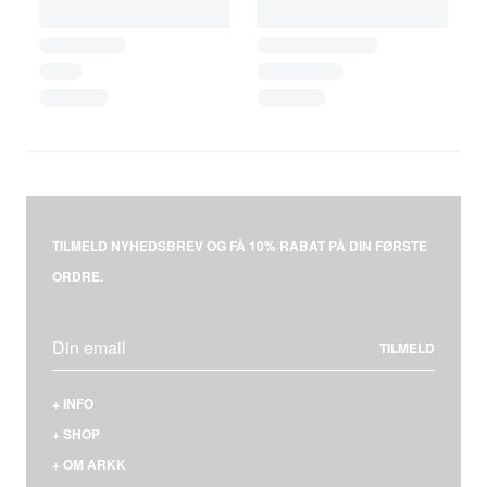
TILMELD NYHEDSBREV OG FÅ 10% RABAT PÅ DIN FØRSTE
ORDRE.
TILMELD
+
INFO
KONTAKT
+
SHOP
LEVERING & BETALING
MÆND
+
OM ARKK
RETURNERING