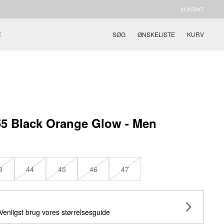
KONTAKT
E
SØG
ØNSKELISTE
KURV
 Black Orange Glow - Men
3
44
45
46
47
 Venligst brug vores størrelsesguide