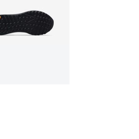
Select location
Select country