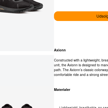
44
44
Udsolg
45
45
46
46
47
47
Axionn
Constructed with a lightweight, bre
unit, the Axionn is designed to man
path. The Axionn’s classic colorwa
comfortable ride and a strong stree
Materialer
Lightweight, breathable, no se