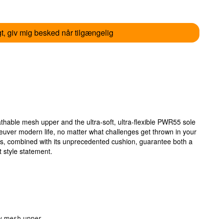
t, giv mig besked når tilgængelig
athable mesh upper and the ultra-soft, ultra-flexible PWR55 sole
euver modern life, no matter what challenges get thrown in your
ys, combined with its unprecedented cushion, guarantee both a
t style statement.
w mesh upper,