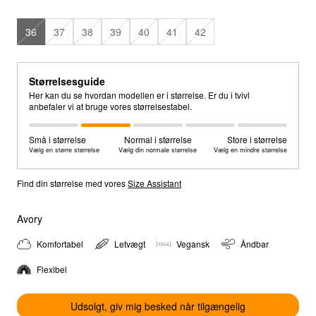
36
37
38
39
40
41
42
Størrelsesguide
Her kan du se hvordan modellen er i størrelse. Er du i tvivl
anbefaler vi at bruge vores størrelsestabel.
Små i størrelse
Normal i størrelse
Store i størrelse
Vælg en større størrelse
Vælg din normale størrelse
Vælg en mindre størrelse
Find din størrelse med vores
Size Assistant
Avory
Komfortabel
Letvægt
Vegansk
Åndbar
Flexibel
Udsolgt, giv mig besked når tilgængelig