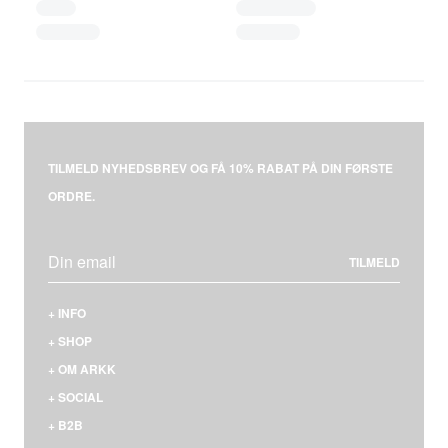
TILMELD NYHEDSBREV OG FÅ 10% RABAT PÅ DIN FØRSTE
ORDRE.
TILMELD
+
INFO
KONTAKT
+
SHOP
LEVERING & BETALING
MÆND
+
OM ARKK
RETURNERING
KVINDER
HVEM ER VI
+
SOCIAL
REKLAMATION
NYHEDER
VORES SNEAKERS
FACEBOOK
+
B2B
FAQS
STØRRELSESGUIDE
MATERIALER & SÅLER
INSTAGRAM