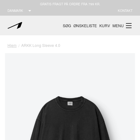
GRATIS FRAGT PÅ ORDRE FRA 799 KR.
DANMARK
KONTAKT
SØG
ØNSKELISTE
KURV
MENU
Hjem
ARKK Long Sleeve 4.0
/