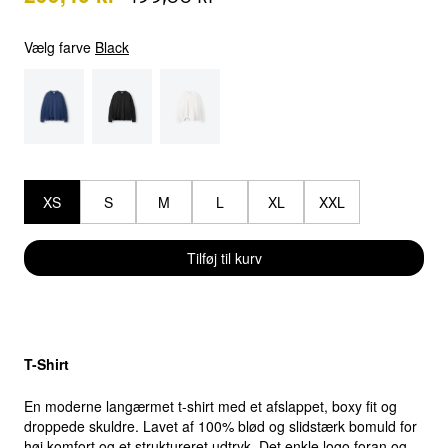
Vælg farve
Black
XS
S
M
L
XL
XXL
Tilføj til kurv
Select location
Select country
T-Shirt
En moderne langærmet t-shirt med et afslappet, boxy fit og
droppede skuldre. Lavet af 100% blød og slidstærk bomuld for
høj komfort og et struktureret udtryk. Det enkle logo foran og