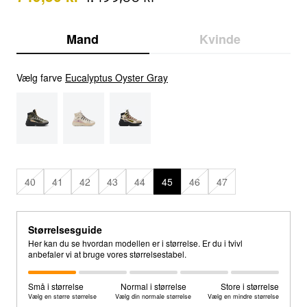
Mand
Kvinde
Vælg farve
Eucalyptus Oyster Gray
40
41
42
43
44
45
46
47
Størrelsesguide
Her kan du se hvordan modellen er i størrelse. Er du i tvivl
anbefaler vi at bruge vores størrelsestabel.
Små i størrelse
Normal i størrelse
Store i størrelse
Vælg en større størrelse
Vælg din normale størrelse
Vælg en mindre størrelse