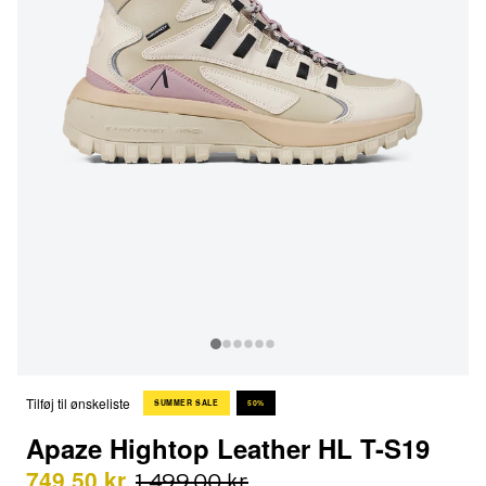
Tilføj til ønskeliste
SUMMER SALE
50%
Apaze Hightop Leather HL T-S19
749,50 kr
1.499,00 kr