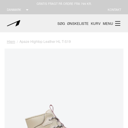
GRATIS FRAGT PÅ ORDRE FRA 799 KR.
DANMARK
KONTAKT
SØG
ØNSKELISTE
KURV
MENU
Hjem
Apaze Hightop Leather HL T-S19
/