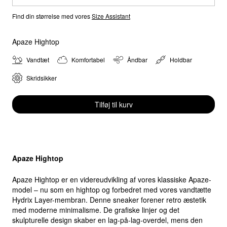
Find din størrelse med vores
Size Assistant
Select location
Apaze Hightop
Select country
Vandtæt
Komfortabel
Åndbar
Holdbar
Skridsikker
Tilføj til kurv
Apaze Hightop
Apaze Hightop er en videreudvikling af vores klassiske Apaze-
model – nu som en hightop og forbedret med vores vandtætte
Hydrix Layer-membran. Denne sneaker forener retro æstetik
med moderne minimalisme. De grafiske linjer og det
skulpturelle design skaber en lag-på-lag-overdel, mens den