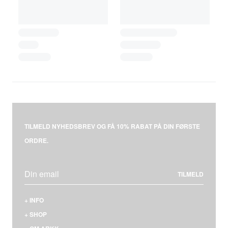
TILMELD NYHEDSBREV OG FÅ 10% RABAT PÅ DIN FØRSTE
ORDRE.
TILMELD
+
INFO
KONTAKT
+
SHOP
LEVERING & BETALING
MÆND