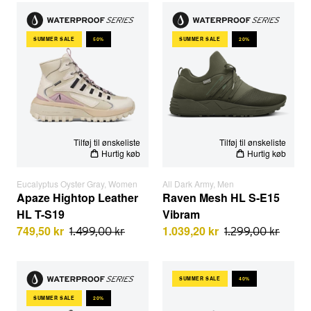
Apaze Hightop Leather HL T-S19 | Eucalyptus Oyster Gray
Raven Mesh HL S-E15 Vibram 
SUMMER SALE
50%
SUMMER SALE
20%
EU STØRRELSER
EU STØRRELSER
KVINDE
MAND
MAND
KVINDE
Tilføj til ønskeliste
Tilføj til ønskeliste
Hurtig køb
Hurtig køb
Eucalyptus Oyster Gray, Women
All Dark Army, Men
Apaze Hightop Leather
Raven Mesh HL S-E15
HL T-S19
Vibram
749,50 kr
1.039,20 kr
1.499,00 kr
1.299,00 kr
Raven Mesh HL S-E15 Vibram | Black White | Women
Raven Mesh PET S-E15 | Mid
SUMMER SALE
40%
SUMMER SALE
20%