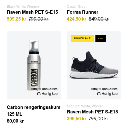
Black White, Women
Oyster Grey
Raven Mesh PET S-E15
Forma Runner
599,25 kr
424,50 kr
799,00 kr
849,00 kr
Carbon rengøringsskum 125 ML
Raven Mesh PET S-E15 | Mid
SUMMER SALE
50%
EU STØRRELSER
EU STØRRELSER
Tilføj til ønskeliste
Tilføj til ønskeliste
Hurtig køb
Hurtig køb
Midnight White, Women
Carbon rengøringsskum
Raven Mesh PET S-E15
125 ML
399,50 kr
799,00 kr
80,00 kr