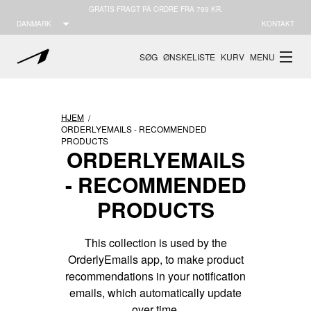
GRATIS FRAGT PÅ ORDRE FRA 799 KR.
DANMARK
KONTAKT
SØG
ØNSKELISTE
KURV
MENU
HJEM
/
ORDERLYEMAILS - RECOMMENDED
PRODUCTS
ORDERLYEMAILS
- RECOMMENDED
VER
OSERRA
ESSENCE
RAVEN-X
CITY-FREE
APAZE 
PRODUCTS
5
M46
M47
W36
W37
W38
W39
W4
This collection is used by the
Vegansk
Læder
OrderlyEmails app, to make product
recommendations in your notification
emails, which automatically update
over time.