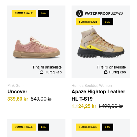
Uncover | Pink Gum
Apaze Hightop Leather HL T-
SUMMER SALE
60%
SUMMER SALE
25%
EU STØRRELSER
EU STØRRELSER
KVINDE
MAND
Tilføj til ønskeliste
Tilføj til ønskeliste
Hurtig køb
Hurtig køb
Pink Gum
Humus Boulder, Women
Uncover
Apaze Hightop Leather
339,60 kr
HL T-S19
849,00 kr
1.124,25 kr
1.499,00 kr
Raven Nubuck S-E15 Vibram | Black Brown Gum | Men
Raven Nubuck S-E15 Vibram 
SUMMER SALE
20%
SUMMER SALE
20%