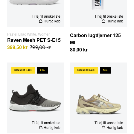
Tilføj til ønskeliste
Tilføj til ønskeliste
Hurtig køb
Hurtig køb
Pastel Lilac White, Women
Carbon lugtfjerner 125
Raven Mesh PET S-E15
ML
399,50 kr
799,00 kr
80,00 kr
Raven Mesh PET S-E15 | Black White | Women
Forma Runner | Oyster Grey
SUMMER SALE
25%
SUMMER SALE
50%
EU STØRRELSER
EU STØRRELSER
Tilføj til ønskeliste
Tilføj til ønskeliste
Hurtig køb
Hurtig køb