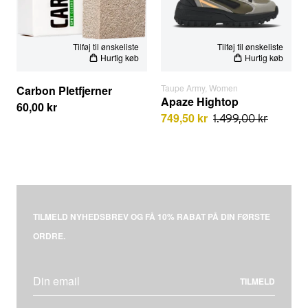
Tilføj til ønskeliste
Tilføj til ønskeliste
Hurtig køb
Hurtig køb
Taupe Army, Women
Carbon Pletfjerner
Apaze Hightop
60,00 kr
749,50 kr
1.499,00 kr
TILMELD NYHEDSBREV OG FÅ 10% RABAT PÅ DIN FØRSTE
ORDRE.
TILMELD