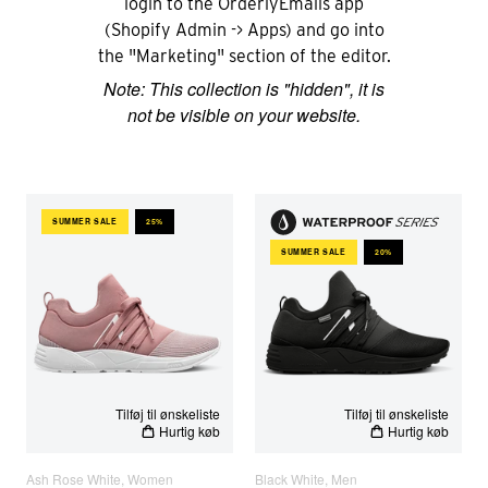
login to the OrderlyEmails app
(Shopify Admin -> Apps) and go into
the "Marketing" section of the editor.
Note: This collection is "hidden", it is
not be visible on your website.
Raven Mesh PET S-E15 | Ash Rose White | Women
Raven Mesh HL S-E15 Vibram 
SUMMER SALE
25%
SUMMER SALE
20%
EU STØRRELSER
EU STØRRELSER
MAND
KVINDE
Tilføj til ønskeliste
Tilføj til ønskeliste
Hurtig køb
Hurtig køb
Ash Rose White, Women
Black White, Men