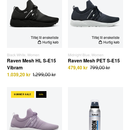
EU STØRRELSER
EU STØRRELSER
KVINDE
MAND
Tilføj til ønskeliste
Tilføj til ønskeliste
Hurtig køb
Hurtig køb
Black White, Women
Midnight Blue, Women
Raven Mesh HL S-E15
Raven Mesh PET S-E15
Vibram
479,40 kr
799,00 kr
1.039,20 kr
1.299,00 kr
Raven Mesh PET S-E15 | Pastel Lilac White | Women
Carbon lugtfjerner 125 ML
Select location
SUMMER SALE
50%
Select country
EU STØRRELSER
EU STØRRELSER