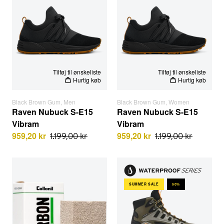
EU STØRRELSER
EU STØRRELSER
MAND
KVINDE
KVINDE
MAND
Tilføj til ønskeliste
Tilføj til ønskeliste
Hurtig køb
Hurtig køb
Black Brown Gum, Men
Black Brown Gum, Women
Raven Nubuck S-E15
Raven Nubuck S-E15
Vibram
Vibram
959,20 kr
959,20 kr
1.199,00 kr
1.199,00 kr
Carbon Pletfjerner
Apaze Hightop | Taupe Army 
SUMMER SALE
50%
EU STØRRELSER
EU STØRRELSER
KVINDE
MAND