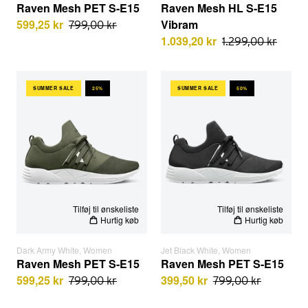
Raven Mesh PET S-E15
Raven Mesh HL S-E15
599,25 kr
Vibram
799,00 kr
1.039,20 kr
1.299,00 kr
Raven Mesh PET S-E15 | Dark Army White | Women
Raven Mesh PET S-E15 | Jet 
SUMMER SALE
25%
SUMMER SALE
50%
EU STØRRELSER
EU STØRRELSER
Tilføj til ønskeliste
Tilføj til ønskeliste
Hurtig køb
Hurtig køb
Dark Army White, Women
Jet Black White, Women
Raven Mesh PET S-E15
Raven Mesh PET S-E15
599,25 kr
399,50 kr
799,00 kr
799,00 kr