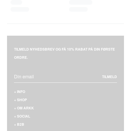
TILMELD NYHEDSBREV OG FÅ 10% RABAT PÅ DIN FØRSTE
ORDRE.
TILMELD
+
INFO
KONTAKT
+
SHOP
LEVERING & BETALING
MÆND
+
OM ARKK
RETURNERING
KVINDER
HVEM ER VI
+
SOCIAL
REKLAMATION
NYHEDER
VORES SNEAKERS
FACEBOOK
+
B2B
FAQS
STØRRELSESGUIDE
MATERIALER & SÅLER
INSTAGRAM