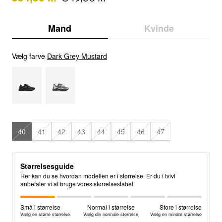
Mand
Kvinde
Vælg farve
Dark Grey Mustard
40
41
42
43
44
45
46
47
Størrelsesguide
Her kan du se hvordan modellen er i størrelse. Er du i tvivl
anbefaler vi at bruge vores størrelsestabel.
Små i størrelse
Normal i størrelse
Store i størrelse
Vælg en større størrelse
Vælg din normale størrelse
Vælg en mindre størrelse